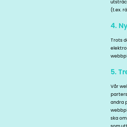
utsträc
(t.ex. r
4. N
Trots d
elektro
webbpl
5. T
Vår web
parters
andra p
webbpla
ska omf
som ut