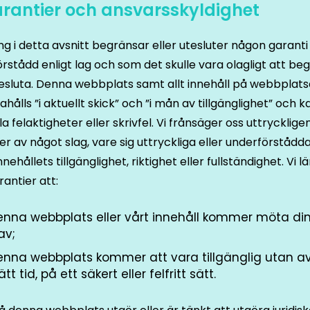
arantier och ansvarsskyldighet
ng i detta avsnitt begränsar eller utesluter någon garant
rstådd enligt lag och som det skulle vara olagligt att be
tesluta. Denna webbplats samt allt innehåll på webbplat
dahålls ”i aktuellt skick” och ”i mån av tillgänglighet” och k
la felaktigheter eller skrivfel. Vi frånsäger oss uttryckligen
er av något slag, vare sig uttryckliga eller underförstådda
nnehållets tillgänglighet, riktighet eller fullständighet. Vi 
rantier att:
enna webbplats eller vårt innehåll kommer möta di
av;
enna webbplats kommer att vara tillgänglig utan av
rätt tid, på ett säkert eller felfritt sätt.