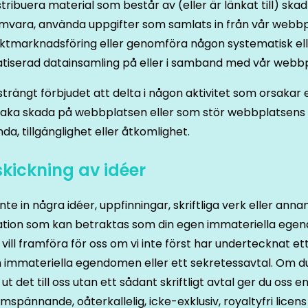
istribuera material som består av (eller är länkat till) skad
mvara, använda uppgifter som samlats in från vår webbp
ektmarknadsföring eller genomföra någon systematisk el
tiserad datainsamling på eller i samband med vår webbp
strängt förbjudet att delta i någon aktivitet som orsakar e
saka skada på webbplatsen eller som stör webbplatsens
da, tillgänglighet eller åtkomlighet.
nskickning av idéer
inte in några idéer, uppfinningar, skriftliga verk eller anna
ation som kan betraktas som din egen immateriella ege
vill framföra för oss om vi inte först har undertecknat ett
 immateriella egendomen eller ett sekretessavtal. Om d
ut det till oss utan ett sådant skriftligt avtal ger du oss e
mspännande, oåterkallelig, icke-exklusiv, royaltyfri licens