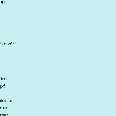
lag
öka vår
ndra
 på
platser
kter
tser