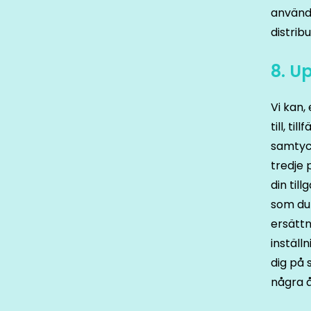
använda
distribu
8. U
Vi kan,
till, t
samtyck
tredje 
din til
som du 
ersättn
inställ
dig på 
några å