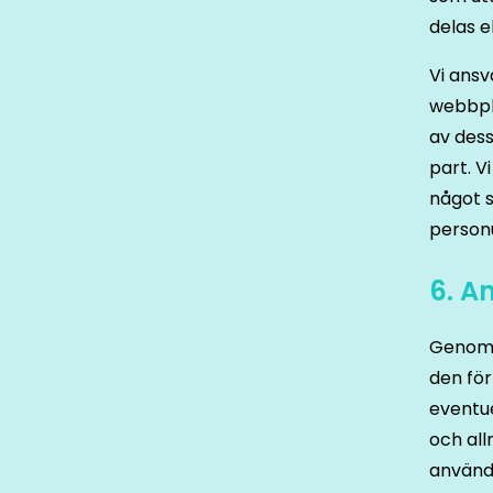
delas e
Vi ansv
webbpl
av dess
part. V
något s
personu
6. A
Genom 
den för
eventue
och all
använda