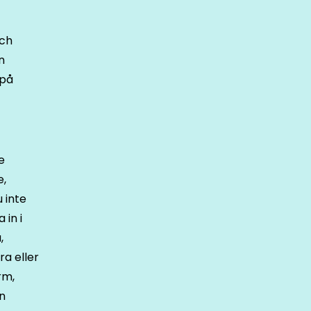
och
n
 på
e
e,
 inte
 in i
,
ra eller
rm,
en