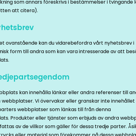
kning som annars föreskrivs i bestämmelser i tvingande 
ätten att citera).
yhetsbrev
et ovanstående kan du vidarebefordra vårt nyhetsbrev i
nisk form till andra som kan vara intresserade av att bes
ats.
redjepartsegendom
bplats kan innehålla länkar eller andra referenser till a
 webbplatser. Vi övervakar eller granskar inte innehållet
arters webbplatser som länkas till från denna
ts. Produkter eller tjänster som erbjuds av andra webb
attas av de villkor som gäller för dessa tredje parter. Åsi
trycks eller material som förekommer på dessa webbpla