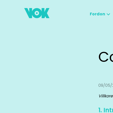
Fordon
Co
09/05/
Villko
1. In