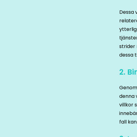
Dessa v
relater
ytterli
tjänste
strider
dessa t
2. B
Genom a
denna 
villko
innebär
fall ka