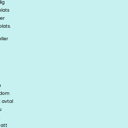
lig
lats
ler
lats.
ller
n
ndom
 avtal
u
n
 att