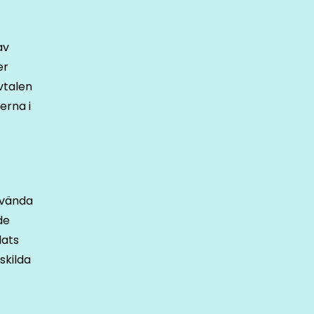
av
er
vtalen
erna i
använda
de
lats
skilda