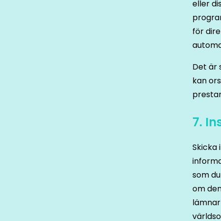
eller d
progra
för dir
automa
Det är 
kan or
prestan
7. I
Skicka 
inform
som du 
om den
lämnar 
världso