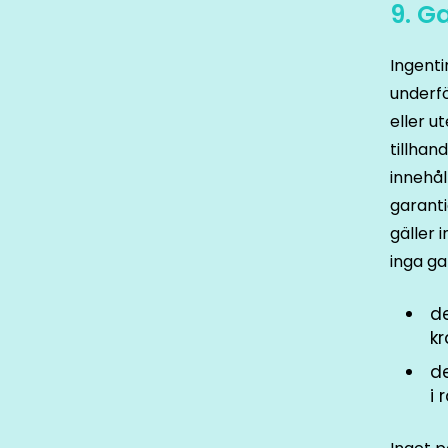
9. G
Ingenti
underfö
eller u
tillhan
innehål
garanti
gäller i
inga ga
d
kr
d
i 