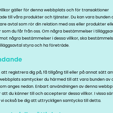
illkor gäller för denna webbplats och för transaktioner
ade till våra produkter och tjänster. Du kan vara bunden 
gare avtal som rör din relation med oss eller produkter ell
r som du får från oss. Om några bestämmelser i tilläggsa
 mot några bestämmelser i dessa villkor, ska bestämmels
illäggsavtal styra och ha företräde.
indande
tt registrera dig på, få tillgång till eller på annat sätt 
webbplats samtycker du härmed till att vara bunden av 
r som anges nedan. Enbart användningen av denna webbp
 att du känner till och accepterar dessa villkor. I vissa sär
n vi också be dig att uttryckligen samtycka till detta.