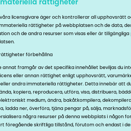
mmateriella rättigheter
r våra licensgivare äger och kontrollerar all upphovsrätt 
mmateriella rättigheter på webbplatsen och de data, de
tion och de andra resurser som visas eller är tillgängliga
atsen.
a rättigheter förbehållna
 annat framgår av det specifika innehållet beviljas du int
icens eller annan rättighet enligt upphovsrätt, varumärk
eller andra immateriella rättigheter. Detta innebär att du
ända, kopiera, reproducera, utföra, visa, distribuera, bädda
lektroniskt medium, ändra, bakåtkompilera, dekompilera
a, ladda ner, överföra, tjäna pengar på, sälja, marknadsfö
sialisera några resurser på denna webbplats i någon fo
rt föregående skriftliga tillstånd, förutom och endast i d