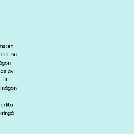
omsten
 den. Du
någon
nde av
håll
l någon
örlita
kringå