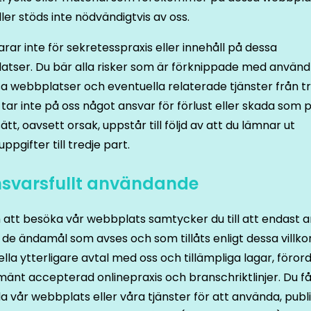
ller stöds inte nödvändigtvis av oss.
arar inte för sekretesspraxis eller innehåll på dessa
atser. Du bär alla risker som är förknippade med använ
a webbplatser och eventuella relaterade tjänster från t
i tar inte på oss något ansvar för förlust eller skada som 
ätt, oavsett orsak, uppstår till följd av att du lämnar ut
ppgifter till tredje part.
nsvarsfullt användande
att besöka vår webbplats samtycker du till att endast 
 de ändamål som avses och som tillåts enligt dessa villkor
lla ytterligare avtal med oss och tillämpliga lagar, föror
mänt accepterad onlinepraxis och branschriktlinjer. Du få
 vår webbplats eller våra tjänster för att använda, publ