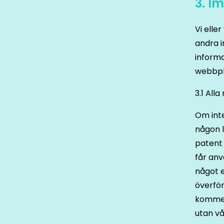
3. I
Vi elle
andra i
informa
webbpl
3.1 All
Om inte
någon l
patent 
får anv
något e
överför
kommer
utan vå