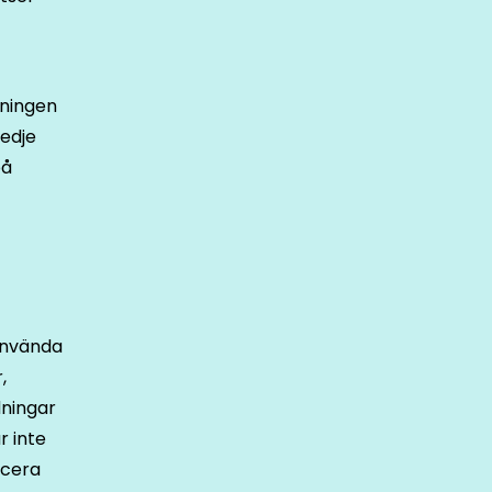
dningen
redje
på
använda
,
dningar
r inte
icera