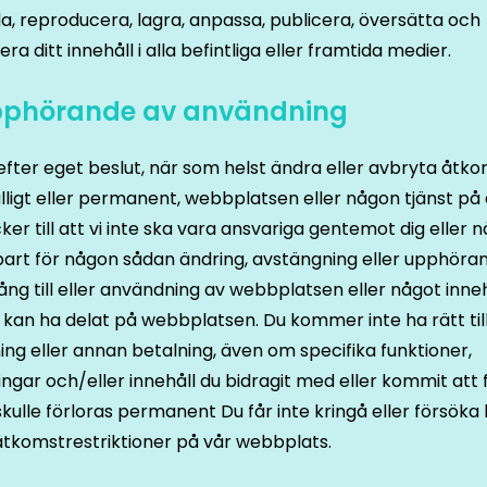
, reproducera, lagra, anpassa, publicera, översätta och
era ditt innehåll i alla befintliga eller framtida medier.
pphörande av användning
 efter eget beslut, när som helst ändra eller avbryta åtk
illfälligt eller permanent, webbplatsen eller någon tjänst på
er till att vi inte ska vara ansvariga gentemot dig eller 
part för någon sådan ändring, avstängning eller upphöra
lgång till eller användning av webbplatsen eller något inne
kan ha delat på webbplatsen. Du kommer inte ha rätt til
ing eller annan betalning, även om specifika funktioner,
ningar och/eller innehåll du bidragit med eller kommit att f
skulle förloras permanent Du får inte kringå eller försöka 
tkomstrestriktioner på vår webbplats.