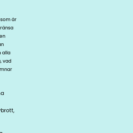
i som är
gränsa
sen
an
 alla
, vad
lämnar
na
brott,