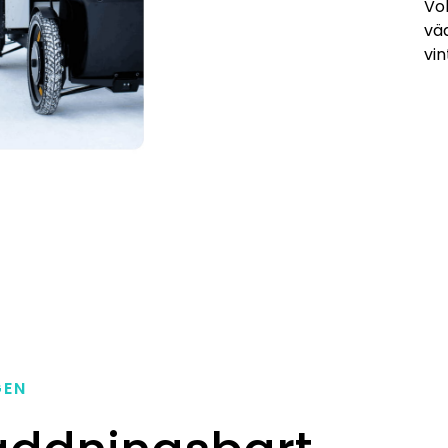
Vo
vä
vin
GEN