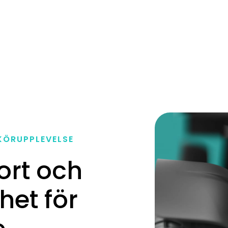
KÖRUPPLEVELSE
rt och
het för