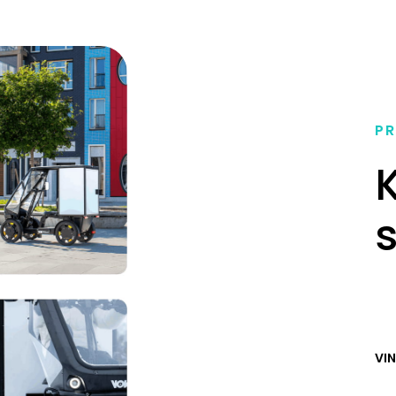
PR
K
VI