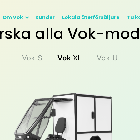
Om Vok
Kunder
Lokala återförsäljare
Ta k
rska alla Vok-mod
Vok
S
Vok
XL
Vok
U