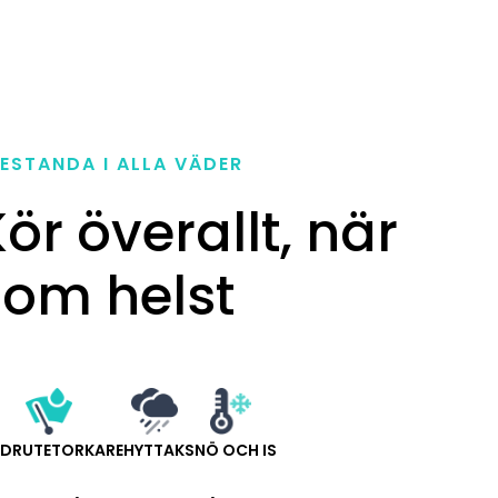
ESTANDA I ALLA VÄDER
ör överallt, när
som helst
NDRUTETORKARE
HYTTAK
SNÖ OCH IS