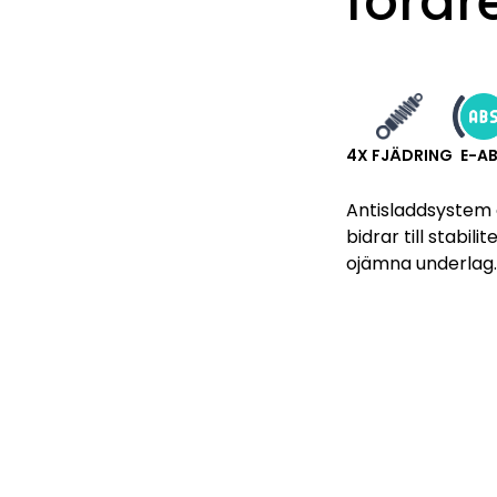
förar
4X FJÄDRING
E-A
Antisladdsystem 
bidrar till stabil
ojämna underlag.