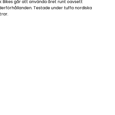
k Bikes går att använda året runt oavsett
derförhållanden. Testade under tuffa nordiska
trar.