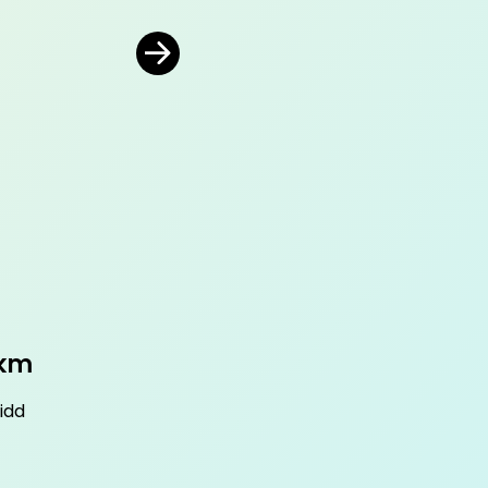
 km
idd