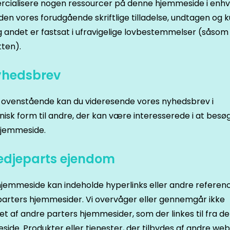
cialisere nogen ressourcer på denne hjemmeside i enhv
den vores forudgående skriftlige tilladelse, undtagen og k
andet er fastsat i ufravigelige lovbestemmelser (såsom
tten).
yhedsbrev
 ovenstående kan du videresende vores nyhedsbrev i
nisk form til andre, der kan være interesserede i at besø
hjemmeside.
redjeparts ejendom
jemmeside kan indeholde hyperlinks eller andre reference
arters hjemmesider. Vi overvåger eller gennemgår ikke
et af andre parters hjemmesider, som der linkes til fra d
ide. Produkter eller tjenester, der tilbydes af andre web