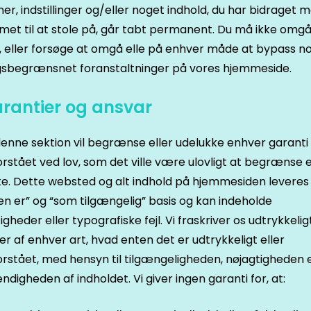
ner, indstillinger og/eller noget indhold, du har bidraget m
et til at stole på, går tabt permanent. Du må ikke omgå 
 eller forsøge at omgå elle på enhver måde at bypass n
sbegrænsnet foranstaltninger på vores hjemmeside.
arantier og ansvar
 denne sektion vil begrænse eller udelukke enhver garanti
rstået ved lov, som det ville være ulovligt at begrænse e
e. Dette websted og alt indhold på hjemmesiden leveres
n er” og “som tilgængelig” basis og kan indeholde
igheder eller typografiske fejl. Vi fraskriver os udtrykkeligt
er af enhver art, hvad enten det er udtrykkeligt eller
rstået, med hensyn til tilgængeligheden, nøjagtigheden e
ndigheden af indholdet. Vi giver ingen garanti for, at: