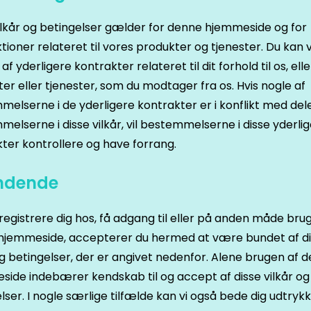
ilkår og betingelser gælder for denne hjemmeside og for
tioner relateret til vores produkter og tjenester. Du kan
f yderligere kontrakter relateret til dit forhold til os, elle
er eller tjenester, som du modtager fra os. Hvis nogle af
elserne i de yderligere kontrakter er i konflikt med del
elserne i disse vilkår, vil bestemmelserne i disse yderli
ter kontrollere og have forrang.
indende
registrere dig hos, få adgang til eller på anden måde bru
hjemmeside, accepterer du hermed at være bundet af d
og betingelser, der er angivet nedenfor. Alene brugen af 
ide indebærer kendskab til og accept af disse vilkår og
lser. I nogle særlige tilfælde kan vi også bede dig udtrykk