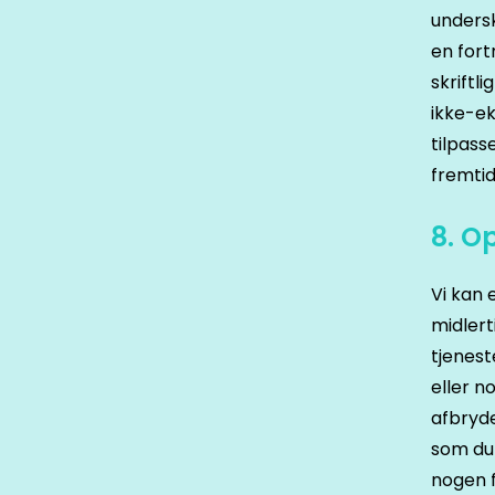
undersk
en fort
skriftl
ikke-ek
tilpass
fremtid
8. O
Vi kan 
midlert
tjenest
eller n
afbryde
som du 
nogen f