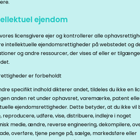
ere.
ntellektuel ejendom
r vores licensgivere ejer og kontrollerer alle ophavsrettig
e intellektuelle ejendomsrettigheder på webstedet og d
tioner og andre ressourcer, der vises af eller er tilgænge
det.
e rettigheder er forbeholdt
re specifikt indhold dikterer andet, tildeles du ikke en li
ogen anden ret under ophavsret, varemærke, patent elle
ktuelle ejendomsrettigheder. Dette betyder, at du ikke vil 
, reproducere, udføre, vise, distribuere, indlejre i noget
nisk medie, ændre, reverse engineering, dekompilere, ove
de, overføre, tjene penge på, sælge, markedsføre eller