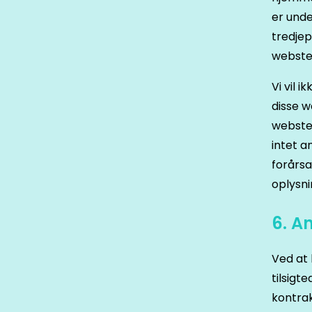
er unde
tredjep
websted
Vi vil 
disse w
websted
intet a
forårsa
oplysni
6. A
Ved at 
tilsigt
kontra