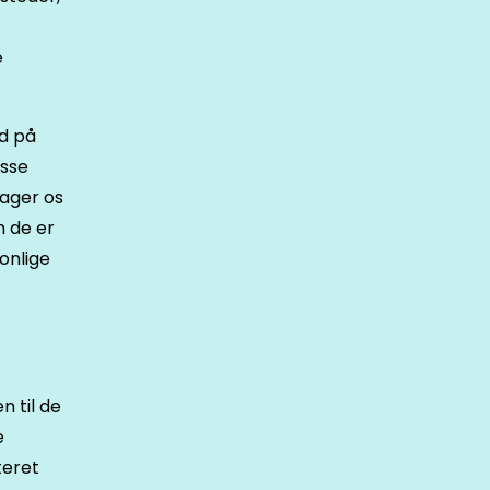
e
ld på
isse
tager os
n de er
sonlige
 til de
e
teret