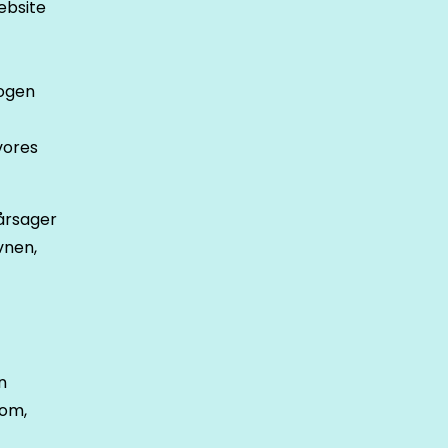
ebsite
nogen
vores
rårsager
vnen,
n
dom,