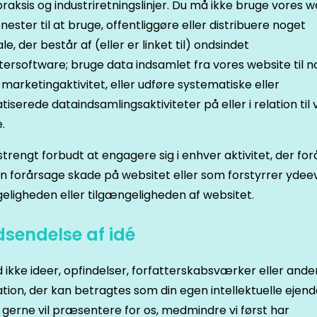
praksis og industriretningslinjer. Du må ikke bruge vores w
jenester til at bruge, offentliggøre eller distribuere noget
le, der består af (eller er linket til) ondsindet
rsoftware; bruge data indsamlet fra vores website til 
 marketingaktivitet, eller udføre systematiske eller
iserede dataindsamlingsaktiviteter på eller i relation til 
.
strengt forbudt at engagere sig i enhver aktivitet, der fo
an forårsage skade på websitet eller som forstyrrer ydee
eligheden eller tilgængeligheden af websitet.
ndsendelse af idé
 ikke ideer, opfindelser, forfatterskabsværker eller ande
tion, der kan betragtes som din egen intellektuelle ejen
gerne vil præsentere for os, medmindre vi først har