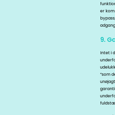
funktio
er komm
bypass,
adgang
9. G
Intet i
underfo
udelukk
“som de
unøjagt
garanti
underfo
fuldstæ