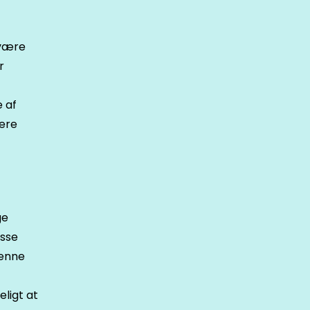
 være
r
e af
gere
ge
isse
denne
eligt at