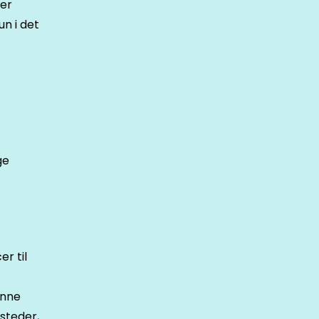
er
un i det
ge
r til
enne
steder,