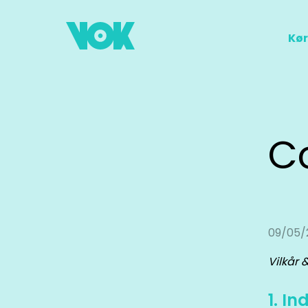
Kør
Co
09/05/
Vilkår 
1. I