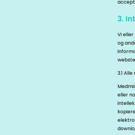
accept
3. I
Vi elle
og andr
informa
webste
3.1 All
Medmind
eller n
intelle
kopiere
elektro
downloa