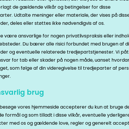
rlagt de gældende vilkår og betingelser for disse
arter. Udtalte meninger eller materiale, der vises på diss
er, deles eller støttes ikke nødvendigvis af os.
ikke være ansvarlige for nogen privatlivspraksis eller indho
ebsteder. Du bærer alle risici forbundet med brugen af d
er og eventuelle relaterede tredjepartstjenester. Vi på
nsvar for tab eller skader på nogen måde, uanset hvorda
get, som følge af din videregivelse til tredjeparter af per
nger.
nsvarlig brug
besøge vores hjemmeside accepterer du kun at bruge den
ede formål og som tilladt i disse vilkår, eventuelle yderliger
kter med os og gældende love, regler og generelt accep