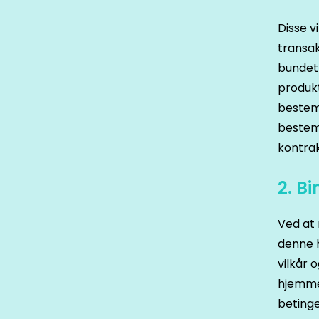
Disse v
transak
bundet a
produkt
bestemm
bestemm
kontrak
2. B
Ved at 
denne 
vilkår 
hjemmes
betinge