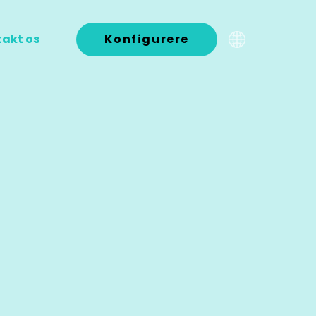
akt os
Konfigurere