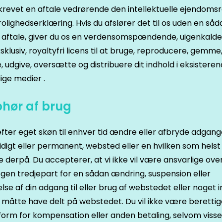
revet en aftale vedrørende den intellektuelle ejendomsre
rolighedserklæring. Hvis du afslører det til os uden en såd
ig aftale, giver du os en verdensomspændende, uigenkaldel
sklusiv, royaltyfri licens til at bruge, reproducere, gemme
e, udgive, oversætte og distribuere dit indhold i eksisteren
ige medier .
phør af brug
efter eget skøn til enhver tid ændre eller afbryde adgange
idigt eller permanent, websted eller en hvilken som helst
e derpå. Du accepterer, at vi ikke vil være ansvarlige over
ogen tredjepart for en sådan ændring, suspension eller
lse af din adgang til eller brug af webstedet eller noget i
måtte have delt på webstedet. Du vil ikke være berettige
orm for kompensation eller anden betaling, selvom visse