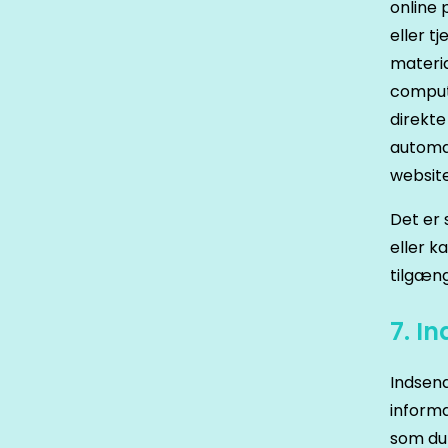
online 
eller t
materia
compute
direkte
automat
website
Det er 
eller k
tilgæng
7. I
Indsend
informa
som du 