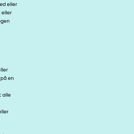
ed eller
eller
ogen
ller
 på en
 alle
ller