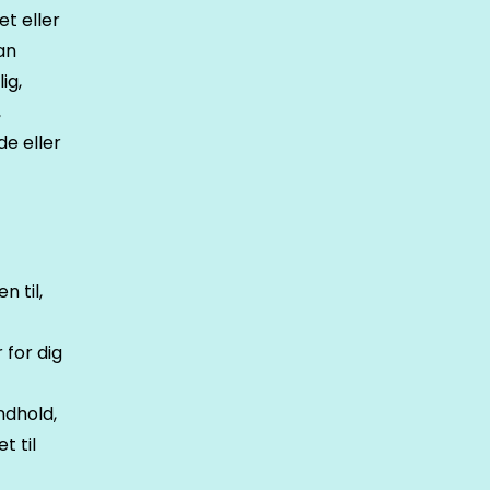
t eller
an
ig,
,
de eller
n til,
 for dig
ndhold,
t til