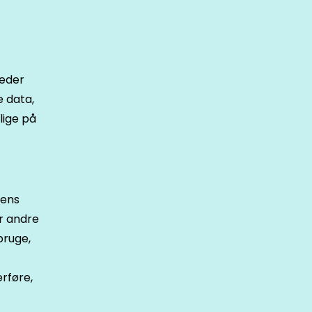
heder
e data,
lige på
cens
r andre
bruge,
rføre,