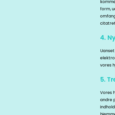
kommer
form, u
omfang 
citatre
4. N
Uanset
elektro
vores 
5. T
Vores h
andre p
indhold
hjemmes