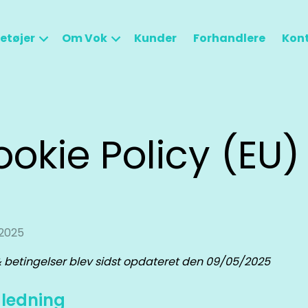
etøjer
Om Vok
Kunder
Forhandlere
Kont
okie Policy (EU)
2025
& betingelser blev sidst opdateret den 09/05/2025
ndledning