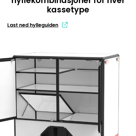
hyllekombinasjoner for hver
kassetype
Last ned hylleguiden