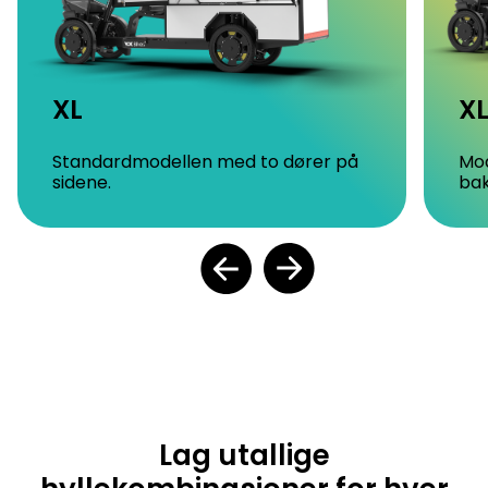
XL
X
Standardmodellen med to dører på
Mod
sidene.
bak
Lag utallige