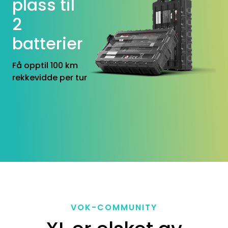
plass til
2
batterier
Få opptil 100 km
rekkevidde per tur
VOK-COMMUNITY