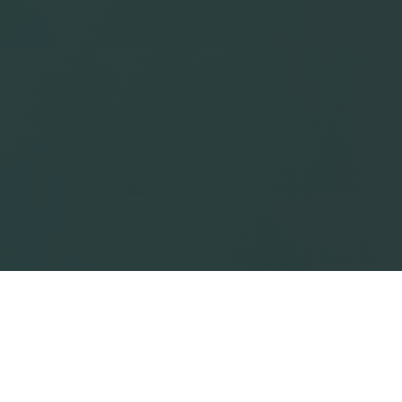
Omfattende
drivverksløsning
for