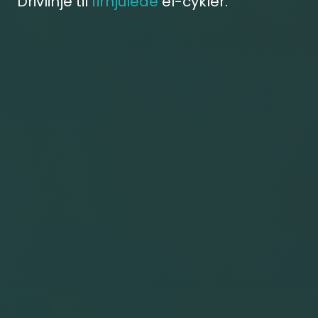
Drivlinje til
firhjulede
el-cykler.