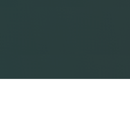
Komplet
drivlinjeløsning
til firhjulede el-cykle –