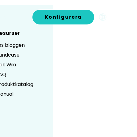
ontakt
Konfigurera
esurser
äs bloggen
undcase
ok Wiki
AQ
roduktkatalog
anual