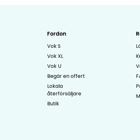
Om Vok
Kunder
Lokala återförsäljare
Ta k
Fordon
R
Vok S
L
Vok XL
K
Vok U
V
Begär en offert
F
Lokala
P
återförsäljare
M
Butik