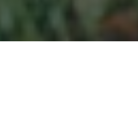
Parkskötsel,
landskapsarbete,
avfallshantering eller
andra uppdrag.
Vok U är det självklara valet för yrkesanvändare