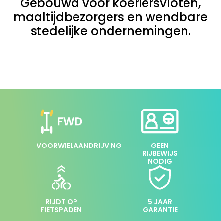
Gebouwd voor koeriersvloten,
maaltijdbezorgers en wendbare
stedelijke ondernemingen.
VOORWIELAANDRIJVING
GEEN
RIJBEWIJS
NODIG
RIJDT OP
5 JAAR
FIETSPADEN
GARANTIE