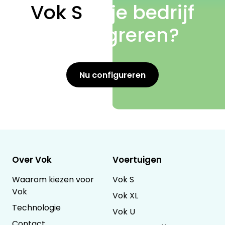
Vok S
in je bedrijf
te integreren?
Nu configureren
Over Vok
Voertuigen
Waarom kiezen voor
Vok S
Vok
Vok XL
Technologie
Vok U
Contact